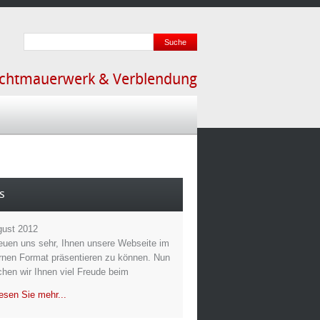
ichtmauerwerk & Verblendung
s
gust 2012
reuen uns sehr, Ihnen unsere Webseite im
nen Format präsentieren zu können. Nun
hen wir Ihnen viel Freude beim
esen Sie mehr...