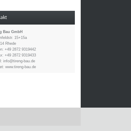
akt
ng Bau GmbH
feldstr. 15+15a
414 Rhede
on: +49 2872 9319442
ax: +49 2872 9319433
l: info@tireng-bau.de
net: www.tireng-bau.de