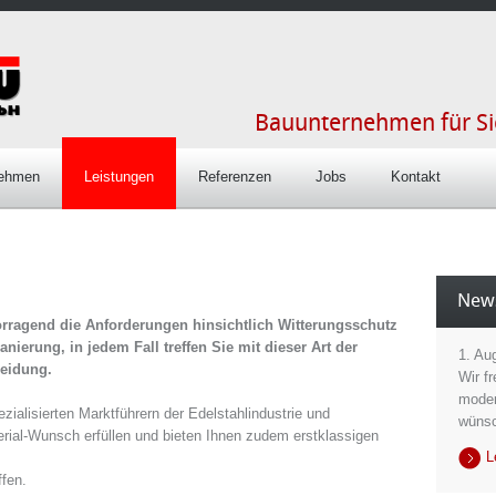
Bauunternehmen für S
nehmen
Leistungen
Referenzen
Jobs
Kontakt
New
rragend die Anforderungen hinsichtlich Witterungsschutz
rung, in jedem Fall treffen Sie mit dieser Art der
1. Au
heidung.
Wir f
moder
ialisierten Marktführern der Edelstahlindustrie und
wünsc
erial-Wunsch erfüllen und bieten Ihnen zudem erstklassigen
L
ffen.