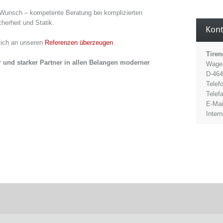
 Wunsch – kompetente Beratung bei komplizierten
herheit und Statik.
Kont
 sich an unseren
Referenzen überzeugen
.
Tire
r und starker Partner in allen Belangen moderner
Wagen
D-46
Telef
Telef
E-Mai
Inter