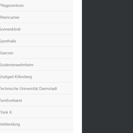
Pflegezentrum
Rheincarree
Sonnenklinik
Sporthalle
Starcom
Studentenwohnheim
Stuttgart-Killesberg
Technische Universität Darmstadt
Textilverband
Think K
Verblendung