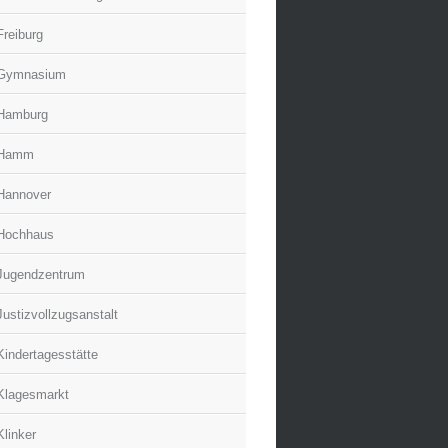
Freiburg
Gymnasium
Hamburg
Hamm
Hannover
Hochhaus
Jugendzentrum
Justizvollzugsanstalt
Kindertagesstätte
Klagesmarkt
Klinker