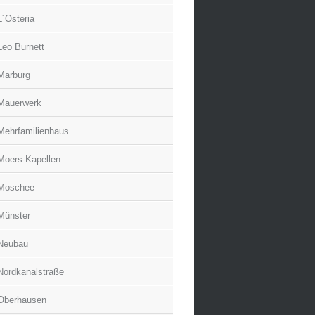
L´Osteria
Leo Burnett
Marburg
Mauerwerk
Mehrfamilienhaus
Moers-Kapellen
Moschee
Münster
Neubau
Nordkanalstraße
Oberhausen