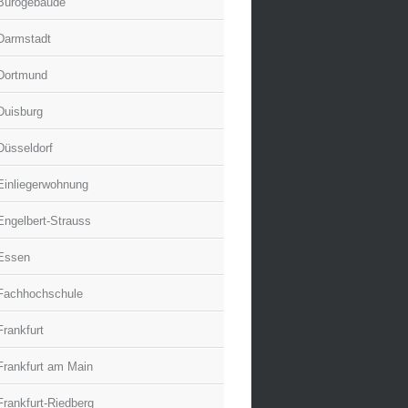
Bürogebäude
Darmstadt
Dortmund
Duisburg
Düsseldorf
Einliegerwohnung
Engelbert-Strauss
Essen
Fachhochschule
Frankfurt
Frankfurt am Main
Frankfurt-Riedberg