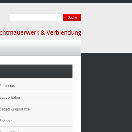
ichtmauerwerk & Verblendung
Autohaus
Bauvorhaben
Begegnungsstätte
Bocholt