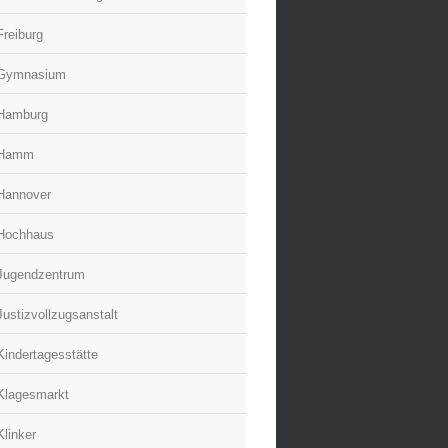
Freiburg
Gymnasium
Hamburg
Hamm
Hannover
Hochhaus
Jugendzentrum
Justizvollzugsanstalt
Kindertagesstätte
Klagesmarkt
Klinker