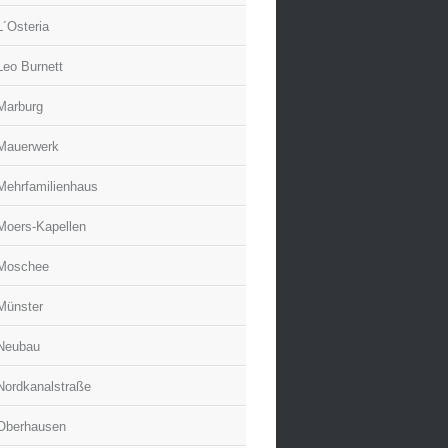
L´Osteria
Leo Burnett
Marburg
Mauerwerk
Mehrfamilienhaus
Moers-Kapellen
Moschee
Münster
Neubau
Nordkanalstraße
Oberhausen