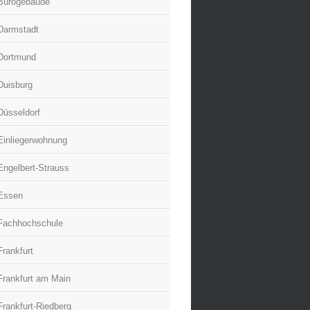
Bürogebäude
Darmstadt
Dortmund
Duisburg
Düsseldorf
Einliegerwohnung
Engelbert-Strauss
Essen
Fachhochschule
Frankfurt
Frankfurt am Main
Frankfurt-Riedberg