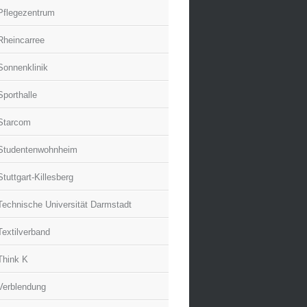
Pflegezentrum
Rheincarree
Sonnenklinik
Sporthalle
Starcom
Studentenwohnheim
Stuttgart-Killesberg
Technische Universität Darmstadt
Textilverband
Think K
Verblendung